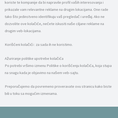
koriste te kompanije da bi napravile profil vaših interesovanja i
prikazale vam relevantne reklame na drugim lokacijama. One rade
tako što jedinstveno identifikuju vaš pregledač i uređaj. Ako ne
dozvolite ove kolačiće, nećete iskusiti naše ciljane reklame na
drugim veb-lokacijama.
Korišćeni kolačići : za sada ih ne koristimo.
Ažuriranje politike upotrebe kolačića
Po potrebi vršimo izmenu Politike o korišćenju kolačića, koja stupa
na snagu kada je objavimo na našem veb-sajtu.
Preporučujemo da povremeno proveravate ovu stranicu kako biste
bili u toku sa mogućim izmenama.