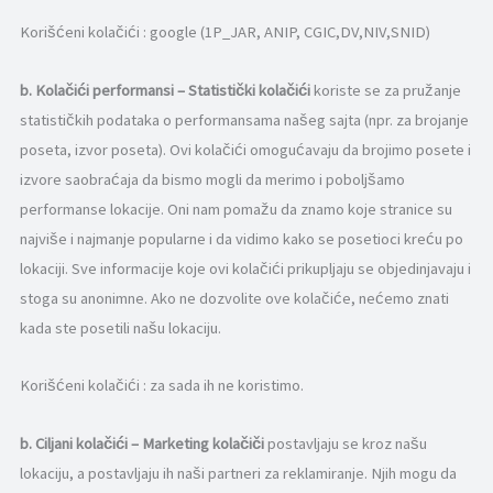
Korišćeni kolačići : google (1P_JAR, ANIP, CGIC,DV,NIV,SNID)
b.
Kolačići performansi –
Statistički kolačići
koriste se za pružanje
statističkih podataka o performansama našeg sajta (npr. za brojanje
poseta, izvor poseta). Ovi kolačići omogućavaju da brojimo posete i
izvore saobraćaja da bismo mogli da merimo i poboljšamo
performanse lokacije. Oni nam pomažu da znamo koje stranice su
najviše i najmanje popularne i da vidimo kako se posetioci kreću po
lokaciji. Sve informacije koje ovi kolačići prikupljaju se objedinjavaju i
stoga su anonimne. Ako ne dozvolite ove kolačiće, nećemo znati
kada ste posetili našu lokaciju.
Korišćeni kolačići : za sada ih ne koristimo.
b.
Ciljani kolačići –
Marketing kolačiči
postavljaju se kroz našu
lokaciju, a postavljaju ih naši partneri za reklamiranje. Njih mogu da