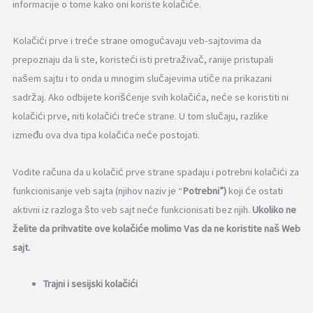
informacije o tome kako oni koriste kolačiće.
kolačiće,
neke
funkcije će
Kolačići prve i treće strane omogućavaju veb-sajtovima da
nestati sa
veb
prepoznaju da li ste, koristeći isti pretraživač, ranije pristupali
lokacije.
našem sajtu i to onda u mnogim slučajevima utiče na prikazani
sadržaj. Ako odbijete korišćenje svih kolačića, neće se koristiti ni
Marketing
kolačići prve, niti kolačići treće strane. U tom slučaju, razlike
Deleći svoja
između ova dva tipa kolačića neće postojati.
interesovanja i
ponašanje dok
posećujete
Vodite računa da u kolačić prve strane spadaju i potrebni kolačići za
našu veb
stranicu,
funkcionisanje veb sajta (njihov naziv je “
Potrebni”
)
koji će ostati
povećavate
aktivni iz razloga što veb sajt neće funkcionisati bez njih.
Ukoliko ne
šansu da vidite
personalizovani
želite da prihvatite ove kolačiće molimo Vas da ne koristite naš Web
sadržaj i
sajt.
ponude.
Trajni i sesijski kolačići