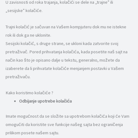
U zavisnosti od roka trajanja, kolačići se dele na „trajne” ili
„sesijske” kolačiće.
Trajni kolačić je sačuvan na Vašem kompjuteru dok mu ne istekne
rok ili dok ga ne uklonite.
Sesijski kolačić, s druge strane, se ukloni kada zatvorite svoj
pretraživač. Pored prihvatanja kolačića, kada posetite naš sajt na
način kao što je opisano dalje u tekstu, generalno, možete da
izaberete da li prihvatate kolačiće menjanjem postavki u Vašem
pretraživaču.
Kako koristimo kolačiće ?
Odbijanje upotrebe kolačića
Imate mogućnost da se složite sa upotrebom kolačića koji će Vam
omogućiti da koristite sve funkcije našeg sajta bez ograničenja
prilikom posete našem sajtu.