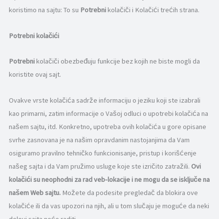
koristimo na sajtu: To su
Potrebni
kolačiči i Kolačići trećih strana.
Potrebni kolačići
Potrebni
kolačiči obezbeđuju funkcije bez kojih ne biste mogli da
koristite ovaj sajt.
Ovakve vrste kolačića sadrže informaciju o jeziku koji ste izabrali
kao primarni, zatim informacije o Vašoj odluci o upotrebi kolačića na
našem sajtu, itd. Konkretno, upotreba ovih kolačića u gore opisane
svrhe zasnovana je na našim opravdanim nastojanjima da Vam
osiguramo pravilno tehničko funkcionisanje, pristup i korišćenje
našeg sajta i da Vam pružimo usluge koje ste izričito zatražili.
Ovi
kolačići su neophodni za rad veb-lokacije i ne mogu da se isključe
na
našem Web sajtu
.
Možete da podesite pregledač da blokira ove
kolačiće ili da vas upozori na njih, ali u tom slučaju je moguće da neki
delovi sajta neće raditi.