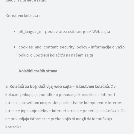
Korišćeni kolačići :
pll_language – postavke za izabrani jezik Web sajta
cookies_and_content_security_policy – informacije o Vašoj
odluci o upotrebi kolačića na našem sajtu
Kolačići trećih strana
a.
Kolačići za bolji doživljaj web sajta – Iskustveni kolačići.
Ovi
kolačići prikupljaju podatke o ponašanju korisnika na Internet
stranici, sa svrhom unapređenja iskustvene komponente Internet
stranice (npr. koje delove Internet stranice posećuju najčešće). Oni
ne prikupljaju informacije preko kojih bi mogli da identifikuju
korisnika.