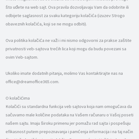
što uđete na web sajt. Ova pravila dozvoljavaju Vam da odobrite ili
odbijete saglasnost za svaku kategoriju kolačića (izuzev Strogo
obaveznih kolačića, koji se ne mogu odbiti).
Ova politika kolačića ne važi i mi nismo odgovorni za prakse zaštite
privatnosti veb-sajtova trećih lica koji mogu da budu povezani sa
ovim Veb-sajtom.
Neophodni
Ovi kolačići
Ukoliko imate dodatnih pitanja, molimo Vas kontaktirajte nas na
nisu
office@dreamoffice365.com.
opcionalni.
Oni su
potrebni za
O kolačićima
funkcionisanje
veb stranice.
Kolačići su standardna funkcija veb sajtova koja nam omogućava da
sačuvamo male količine podataka na Vašem računaru o Vašoj poseti
našem sajtu. Imaju široku primenu jer pomažu rad sajta i pospešuju
Statistika
In order for
efikasnost putem prepoznavanja i pamćenja informacija i na taj način
us to