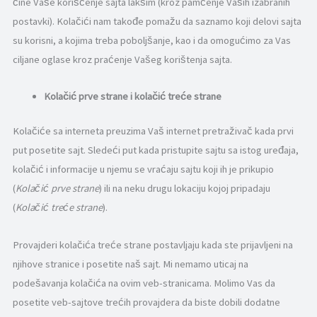
čine Vaše korišćenje sajta lakšim (kroz pamćenje Vaših izabranih
improve the
website's
postavki). Kolačići nam takođe pomažu da saznamo koji delovi sajta
functionality
su korisni, a kojima treba poboljšanje, kao i da omogućimo za Vas
and
structure,
ciljane oglase kroz praćenje Vašeg korištenja sajta.
based on
how the
website is
Kolačić prve strane i kolačić treće strane
used.
Kolačiće sa interneta preuzima Vaš internet pretraživač kada prvi
put posetite sajt. Sledeći put kada pristupite sajtu sa istog uređaja,
Iskustveni
Da bi naša
kolačić i informacije u njemu se vraćaju sajtu koji ih je prikupio
veb
(
Kolačić prve strane
) ili na neku drugu lokaciju kojoj pripadaju
stranica
imala što
(
Kolačić treće strane
).
bolji
učinak
Provajderi kolačića treće strane postavljaju kada ste prijavljeni na
tokom
vaše
njihove stranice i posetite naš sajt. Mi nemamo uticaj na
posete.
podešavanja kolačića na ovim veb-stranicama. Molimo Vas da
Ako
odbijete
posetite veb-sajtove trećih provajdera da biste dobili dodatne
ove