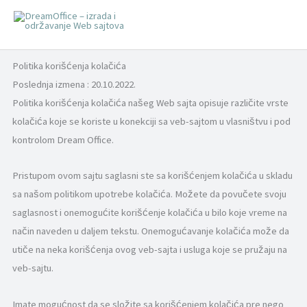
Пређи
на
×
садржај
Politika korišćenja kolačića
Poslednja izmena : 20.10.2022.
Politika korišćenja kolačića našeg Web sajta opisuje različite vrste
kolačića koje se koriste u konekciji sa veb-sajtom u vlasništvu i pod
kontrolom Dream Office.
Pristupom ovom sajtu saglasni ste sa korišćenjem kolačića u skladu
sa našom politikom upotrebe kolačića. Možete da povučete svoju
saglasnost i onemogućite korišćenje kolačića u bilo koje vreme na
način naveden u daljem tekstu. Onemogućavanje kolačića može da
utiče na neka korišćenja ovog veb-sajta i usluga koje se pružaju na
veb-sajtu.
Imate mogućnost da se složite sa korišćenjem kolačića pre nego