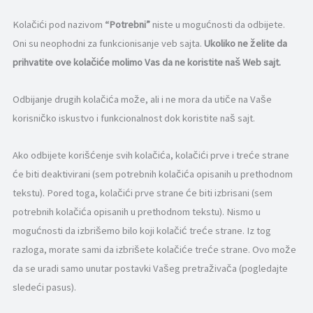
Kolačići pod nazivom
“Potrebni”
niste u mogućnosti da odbijete.
Oni su neophodni za funkcionisanje veb sajta.
Ukoliko ne želite da
prihvatite ove kolačiće molimo Vas da ne koristite naš Web sajt.
Odbijanje drugih kolačića može, ali i ne mora da utiče na Vaše
korisničko iskustvo i funkcionalnost dok koristite naš sajt.
Ako odbijete korišćenje svih kolačića, kolačići prve i treće strane
će biti deaktivirani (sem potrebnih kolačića opisanih u prethodnom
tekstu). Pored toga, kolačići prve strane će biti izbrisani (sem
potrebnih kolačića opisanih u prethodnom tekstu). Nismo u
mogućnosti da izbrišemo bilo koji kolačić treće strane. Iz tog
razloga, morate sami da izbrišete kolačiće treće strane. Ovo može
da se uradi samo unutar postavki Vašeg pretraživača (pogledajte
sledeći pasus).