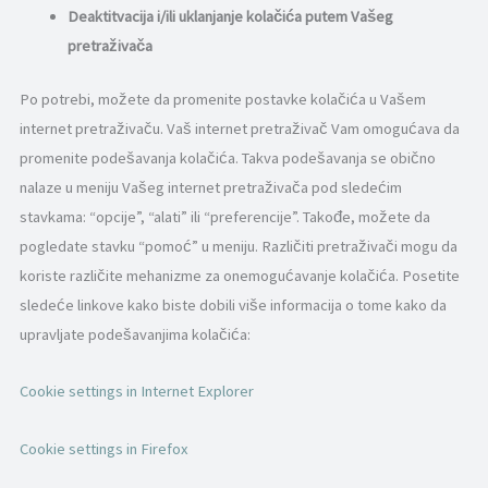
Deaktitvacija i/ili uklanjanje kolačića putem Vašeg
pretraživača
Po potrebi, možete da promenite postavke kolačića u Vašem
internet pretraživaču. Vaš internet pretraživač Vam omogućava da
promenite podešavanja kolačića. Takva podešavanja se obično
nalaze u meniju Vašeg internet pretraživača pod sledećim
stavkama: “opcije”, “alati” ili “preferencije”. Takođe, možete da
pogledate stavku “pomoć” u meniju. Različiti pretraživači mogu da
koriste različite mehanizme za onemogućavanje kolačića. Posetite
sledeće linkove kako biste dobili više informacija o tome kako da
upravljate podešavanjima kolačića:
Cookie settings in Internet Explorer
Cookie settings in Firefox